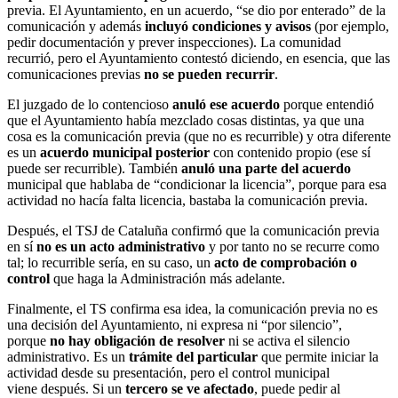
previa. El Ayuntamiento, en un acuerdo, “se dio por enterado” de la
comunicación y además
incluyó condiciones y avisos
(por ejemplo,
pedir documentación y prever inspecciones). La comunidad
recurrió, pero el Ayuntamiento contestó diciendo, en esencia, que las
comunicaciones previas
no se pueden recurrir
.
El juzgado de lo contencioso
anuló ese acuerdo
porque entendió
que el Ayuntamiento había mezclado cosas distintas, ya que una
cosa es la comunicación previa (que no es recurrible) y otra diferente
es un
acuerdo municipal posterior
con contenido propio (ese sí
puede ser recurrible). También
anuló una parte del acuerdo
municipal que hablaba de “condicionar la licencia”, porque para esa
actividad no hacía falta licencia, bastaba la comunicación previa.
Después, el TSJ de Cataluña confirmó que la comunicación previa
en sí
no es un acto administrativo
y por tanto no se recurre como
tal; lo recurrible sería, en su caso, un
acto de comprobación o
control
que haga la Administración más adelante.
Finalmente, el TS confirma esa idea, la comunicación previa no es
una decisión del Ayuntamiento, ni expresa ni “por silencio”,
porque
no hay obligación de resolver
ni se activa el silencio
administrativo. Es un
trámite del particular
que permite iniciar la
actividad desde su presentación, pero el control municipal
viene después. Si un
tercero se ve afectado
, puede pedir al