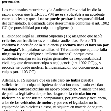
personales
.
Los condenados recurrieron y la Audiencia Provincial les dio la
razón al decir que la LRCSCVM
no era aplicable
a un accidente
entre bicicletas y que, si
no se puede probar la responsabilidad
del demandado, la demanda debe desestimarse conforme al art. 1902
CC (responsabilidad por culpa o negligencia).
El lesionado llegó al Tribunal Supremo (TS) alegando que había
criterios contradictorios
en distintas audiencias. Pero el TS
confirma la decisión de la Audiencia y
rechaza usar el baremo por
“analogía”
. En palabras sencillas, el TS entiende que aquí
no falta
ninguna ley
que obligue a “rellenar huecos”, porque estos
accidentes encajan en las
reglas generales de responsabilidad
civil, hay que demostrar culpa o negligencia (art. 1902 CC) y, si
procede, se puede moderar la indemnización por concurrencia de
culpas (art. 1103 CC).
Además, el TS subraya que en este caso
no había prueba
suficiente
ni de culpa ni siquiera de relación causal, solo existían
versiones contradictorias
sin apoyo probatorio. Y añade una idea
de política legislativa de que los riesgos de la
circulación en
bicicleta
no se consideran comparables, por gravedad y frecuencia,
a los de los
vehículos de motor
, y por eso el legislador no ha
equiparado las bicicletas a estos, ni siquiera en materia de seguro