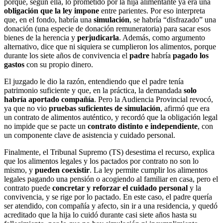
porque, según ella, lo prometido por la hija alimentante ya era una
obligación que la ley impone
entre parientes. Por eso interpreta
que, en el fondo, habría una
simulación
, se habría “disfrazado” una
donación (una especie de donación remuneratoria) para sacar esos
bienes de la herencia y
perjudicarla
. Además, como argumento
alternativo, dice que ni siquiera se cumplieron los alimentos, porque
durante los siete años de convivencia el
padre
habría
pagado los
gastos
con su propio dinero.
El juzgado le dio la razón, entendiendo que el padre tenía
patrimonio suficiente y que, en la práctica, la demandada
solo
habría aportado compañía
. Pero la Audiencia Provincial revocó,
ya que no vio
pruebas suficientes de simulación
, afirmó que era
un contrato de alimentos auténtico, y recordó que la obligación legal
no impide que se pacte un
contrato distinto e independiente
, con
un componente clave de asistencia y cuidado personal.
Finalmente, el Tribunal Supremo (TS) desestima el recurso, explica
que los alimentos legales y los pactados por contrato no son lo
mismo, y
pueden coexistir
. La ley permite cumplir los alimentos
legales pagando una pensión o acogiendo al familiar en casa, pero el
contrato puede
concretar y reforzar el cuidado personal
y la
convivencia, y se rige por lo pactado. En este caso, el padre quería
ser atendido, con compañía y afecto, sin ir a una residencia, y quedó
acreditado que la hija lo cuidó durante casi siete años hasta su