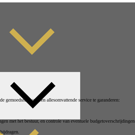
 de gemoedsrust van een allesomvattende service te garanderen:
en met het bestuur, en controle van eventuele budgetoverschrijdingen
 bijdragen.