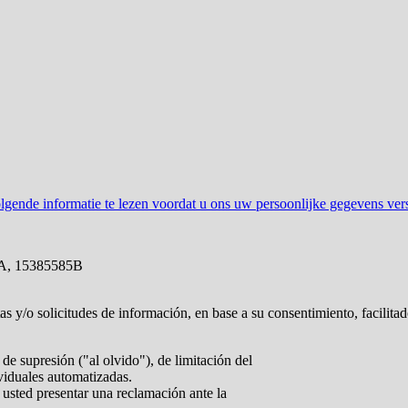
gende informatie te lezen voordat u ons uw persoonlijke gegevens vers
A, 15385585B
tas y/o solicitudes de información, en base a su consentimiento, facilita
de supresión ("al olvido"), de limitación del
ividuales automatizadas.
 usted presentar una reclamación ante la