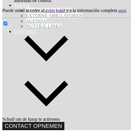
autoridad de control.
TOOLS
Puede usted acceder al
aviso legal
y a la información completa
aqui
BASISCALCULATORS
EXTERNE SIMULATOREN
AGENDA
NUTTIGE LINKS
CONTACT
Schuif om de knop te activeren
CONTACT OPNEMEN