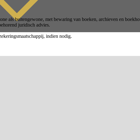
ewone als buitengewone, met bewaring van boeken, archieven en boekho
behorend juridisch advies.
zekeringsmaatschappij, indien nodig.