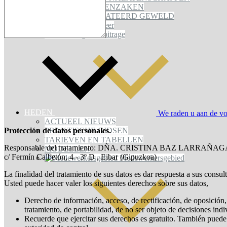
VREEMDELINGENZAKEN
GENDERGERELATEERD GEWELD
Gemeenschapsbeheer
Bemiddeling en arbitrage
HEDEN
We raden u aan de vol
ACTUEEL NIEUWS
Protección de datos personales.
PRAKTISCHE GIDSEN
TARIEVEN EN TABELLEN
Responsable del tratamiento: DÑA. CRISTINA BAZ LARRAÑAG
MODELLEN
c/ Fermín Calbetón, 4 - 3º D , Eibar (Gipuzkoa)
Medewerkersgebied
La finalidad del tratamiento de sus datos es dar respuesta a sus consul
Usted puede hacer valer los siguientes derechos sobre sus datos,
Derecho de información, acceso, de rectificación, de oposición, 
tratamiento, de portabilidad, de no ser objeto de decisiones ind
Recuerde que ejercitar sus derechos es gratuito. También puede