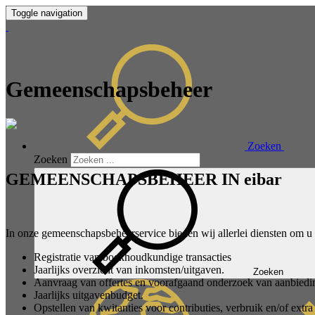
Toggle navigation
Gemeenschapsbeheer
Zoeken
Zoeken
GEMEENSCHAPSBEHEER IN eibar
In onze gemeenschapsbeheerservice bieden wij allerlei diensten om u
Registratie van boekhoudkundige transacties
Jaarlijks overzicht van inkomsten/uitgaven.
Zoeken
Aanvraag van offertes en voorafgaand onderzoek van aanbieding
Jaarlijks uitgavenbudget.
Opstellen van kwitanties voor contributies, verbruik en/of extra