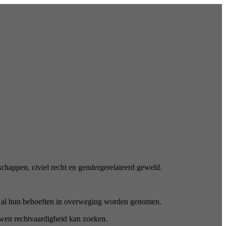
nschappen, civiel recht en gendergerelateerd geweld.
t al hun behoeften in overweging worden genomen.
uwen rechtvaardigheid kan zoeken.