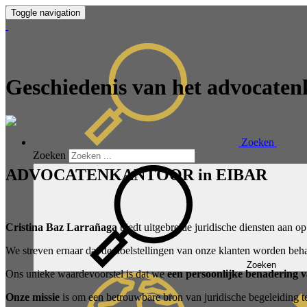
Toggle navigation
Geschiedenis van het advocaten
Zoeken
Zoeken
ADVOCATENKANTOOR in EIBAR
Cristina Baz Larrañaga
biedt uitgebreide juridische diensten aan o
We streven ernaar dat de doelstellingen van onze klanten worden be
Zoeken
Ons unieke waardevoorstel is dat we
een persoonlijke benadering 
Onze missie
is om een betrouwbare bron van juridische begeleiding 