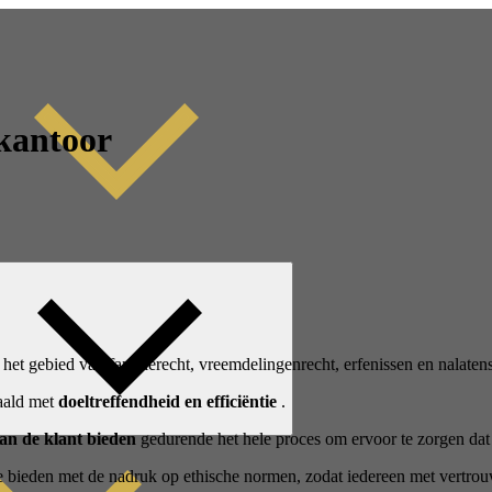
kantoor
p het gebied van familierecht, vreemdelingenrecht, erfenissen en nalate
haald met
doeltreffendheid en efficiëntie
.
van de klant bieden
gedurende het hele proces om ervoor te zorgen da
te bieden met de nadruk op ethische normen, zodat iedereen met vertro