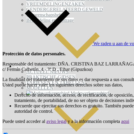
VREEMDELINGENZAKEN
GENDERGERELATEERD GEWELD
Gemeenschapsbeheer
Bemiddeling en arbitrage
We raden u aan de vol
Protección de datos personales.
Responsable del tratamiento: DÑA. CRISTINA BAZ LARRAÑAG
HEDEN
c/ Fermín Calbetón, 4 - 3º D , Eibar (Gipuzkoa)
ACTUEEL NIEUWS
PRAKTISCHE GIDSEN
La finalidad del tratamiento de sus datos es dar respuesta a sus consul
TARIEVEN EN TABELLEN
Usted puede hacer valer los siguientes derechos sobre sus datos,
MODELLEN
Medewerkersgebied
Derecho de información, acceso, de rectificación, de oposición, 
tratamiento, de portabilidad, de no ser objeto de decisiones ind
Recuerde que ejercitar sus derechos es gratuito. También puede
autoridad de control.
Puede usted acceder al
aviso legal
y a la información completa
aqui