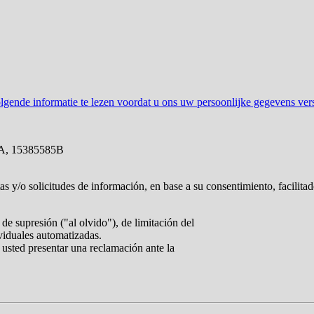
gende informatie te lezen voordat u ons uw persoonlijke gegevens vers
A, 15385585B
tas y/o solicitudes de información, en base a su consentimiento, facilita
de supresión ("al olvido"), de limitación del
ividuales automatizadas.
 usted presentar una reclamación ante la