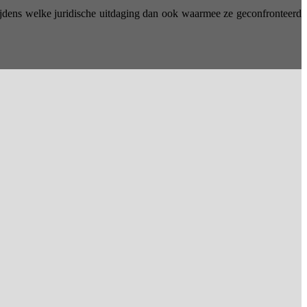
 tijdens welke juridische uitdaging dan ook waarmee ze geconfronteerd