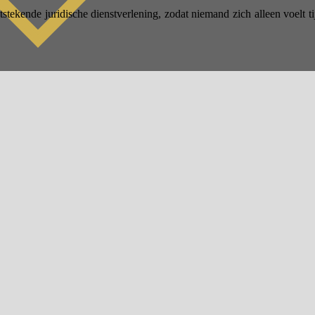
itstekende juridische dienstverlening, zodat niemand zich alleen voelt